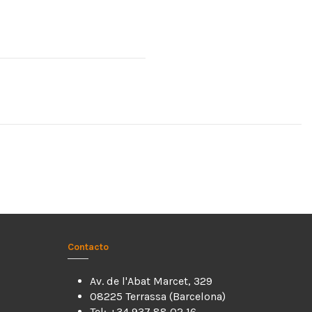
Contacto
Av. de l'Abat Marcet, 329
08225 Terrassa (Barcelona)
Tel: +34 937 88 02 16