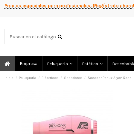
Precios especiales para profesionales. ¡Regístrate ahora
Empresa
Peluquería
Estética
Desechabl
Inicio
Peluquería
Eléctricos
Secadores
Secador Parlux Alyon Rosa