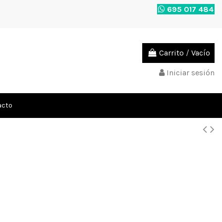
695 017 484
Carrito
/
Vacío
Iniciar sesión
acto