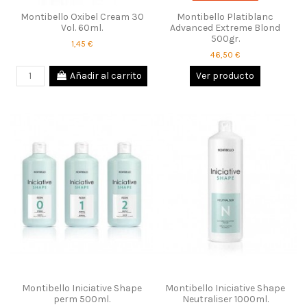
Montibello Oxibel Cream 30
Montibello Platiblanc
Vol. 60ml.
Advanced Extreme Blond
500gr.
1,45 €
46,50 €
Añadir al carrito
Ver producto
Montibello Iniciative Shape
Montibello Iniciative Shape
perm 500ml.
Neutraliser 1000ml.