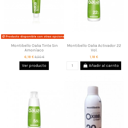
Producto disponible con otras opciones
Montibello Oalia Tinte Sin
Montibello Oalia Activador 22
Amoníaco
Vol.
6,18 €
1,18 €
9,50 €
Ver producto
Añadir al carrito