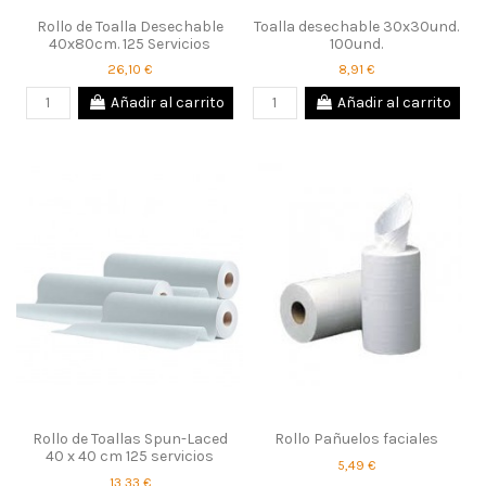
Rollo de Toalla Desechable
Toalla desechable 30x30und.
40x80cm. 125 Servicios
100und.
26,10 €
8,91 €
Añadir al carrito
Añadir al carrito
Rollo de Toallas Spun-Laced
Rollo Pañuelos faciales
40 x 40 cm 125 servicios
5,49 €
13,33 €