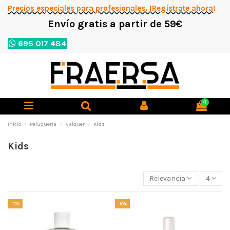
Precios especiales para profesionales. ¡Regístrate ahora!
Envío gratis a partir de 59€
695 017 484
0
Inicio
Peluquería
Valquer
Kids
Kids
Relevancia
4
-10%
-10%