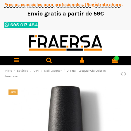
Precios especiales para profesionales. ¡Regístrate ahora!
Envío gratis a partir de 59€
695 017 484
0
Inicio
Estética
O·P·I
Nail Lacquer
OPI Nail Lacquer Cia Color Is
Awesome
-30%