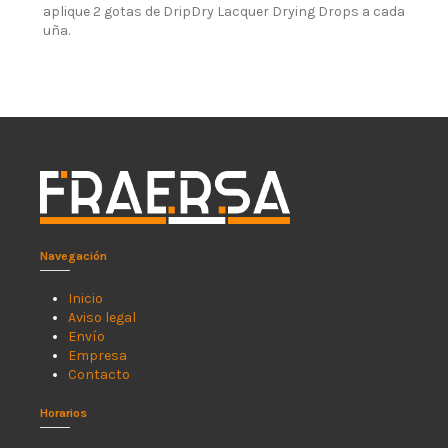
aplique 2 gotas de
DripDry
Lacquer Drying Drops a cada
uña.
En stock
1000 Artículos
Navegación
Inicio
Aviso legal
Envío
Empresa
Contacto
Horarios