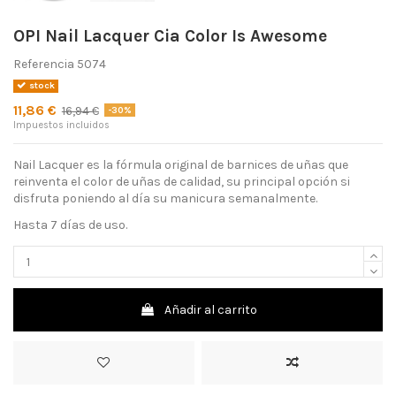
OPI Nail Lacquer Cia Color Is Awesome
Referencia
5074
stock
11,86 €
16,94 €
-30%
Impuestos incluidos
Nail Lacquer es la fórmula original de barnices de uñas que
reinventa el color de uñas de calidad, su principal opción si
disfruta poniendo al día su manicura semanalmente.
Hasta 7 días de uso.
Añadir al carrito