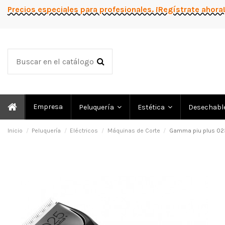
Precios especiales para profesionales. ¡Regístrate ahora
Empresa
Peluquería
Estética
Desechabl
Inicio
Peluquería
Eléctricos
Máquinas de Corte
Gamma piu plus 02