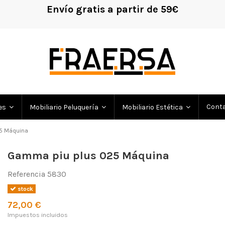
Envío gratis a partir de 59€
!
Cont
es
Mobiliario Peluquería
Mobiliario Estética
5 Máquina
Gamma piu plus 025 Máquina
Referencia
5830
stock
72,00 €
Impuestos incluidos