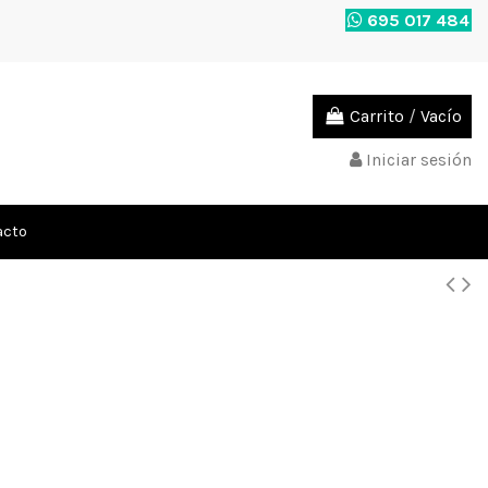
695 017 484
Carrito
/
Vacío
Iniciar sesión
acto