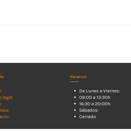
ón
Horarios
o
De Lunes a Viernes:
o legal
09:00 a 13:30h
o
16:30 a 20:00h
resa
Sábados:
acto
Cerrado